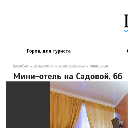
Город для туриста
Петербург
→
места города
→
отели, гостиницы
→
мини-отели
Мини-отель на Садовой, 66