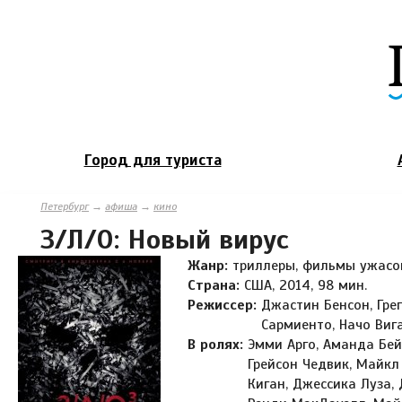
Город для туриста
Петербург
→
афиша
→
кино
З/Л/О: Новый вирус
Жанр:
триллеры, фильмы ужасо
Страна:
США, 2014, 98 мин.
Режиссер:
Джастин Бенсон, Гре
Сармиенто, Начо Виг
В ролях:
Эмми Арго, Аманда Бейк
Грейсон Чедвик, Майкл
Киган, Джессика Луза,