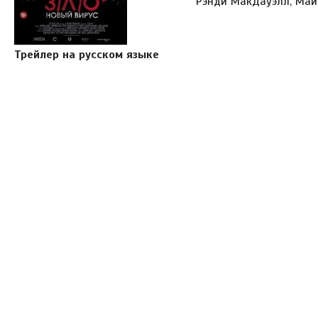
Рэнди МакДауэлл, Май
Трейлер на русском языке