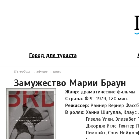
Город для туриста
Петербург
→
афиша
→
кино
Замужество Марии Браун
Жанр:
драматические фильмы
Страна:
ФРГ, 1979, 120 мин.
Режиссер:
Райнер Вернер Фасс
В ролях:
Ханна Шигулла, Клаус 
Гизела Улен, Элизабет 
Джордж Иглс, Гюнтер Л
Пемпайт, Соня Нойдорф