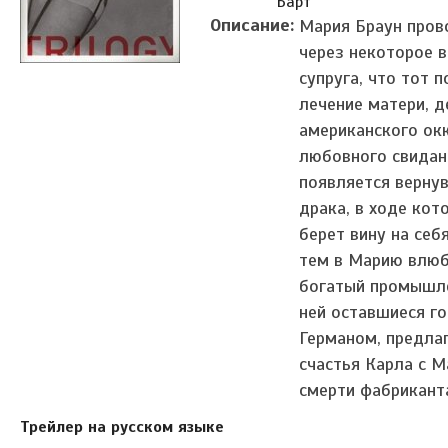
Барт
Описание:
Мария Браун пров
через некоторое 
супруга, что тот 
лечение матери, 
американского окк
любовного свидан
появляется вернув
драка, в ходе ко
берет вину на себ
тем в Марию влюб
богатый промышле
ней оставшиеся го
Германом, предлаг
счастья Карла с М
смерти фабрикант
Трейлер на русском языке