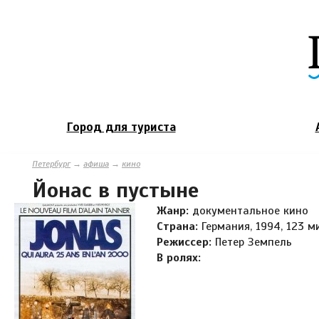
Город для туриста
Петербург
→
афиша
→
кино
Йонас в пустыне
Жанр:
документальное кино
Страна:
Германия, 1994, 123 м
Режиссер:
Петер Земпель
В ролях: