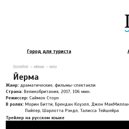
Город для туриста
Петербург
→
афиша
→
кино
Йерма
Жанр:
драматические, фильмы-спектакли
Страна:
Великобритания, 2017, 106 мин.
Режиссер:
Саймон Стоун
В ролях:
Морин Битти, Брендан Коуэлл, Джон МакМиллан
Пайпер, Шарлотта Рэндл, Талисса Тейшейра
Трейлер на русском языке