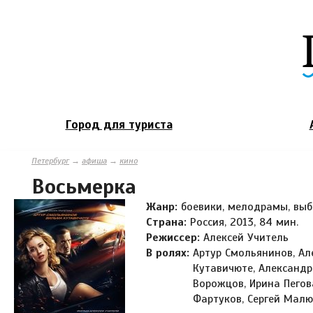
Город для туриста
Петербург
→
афиша
→
кино
Восьмерка
Жанр:
боевики, мелодрамы, вы
Страна:
Россия, 2013, 84 мин.
Режиссер:
Алексей Учитель
В ролях:
Артур Смольянинов, Ал
Кутавичюте, Александр
Ворожцов, Ирина Пегова
Фартуков, Сергей Малю