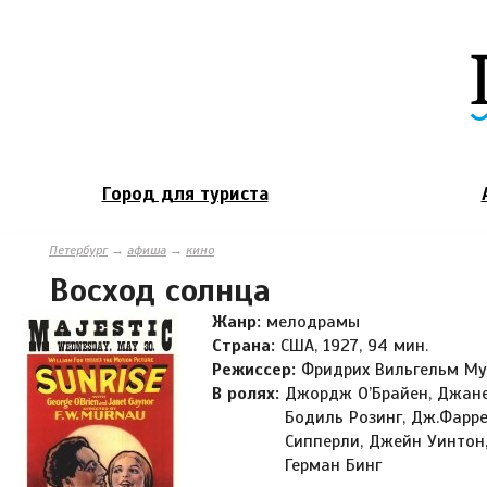
Город для туриста
Петербург
→
афиша
→
кино
Восход солнца
Жанр:
мелодрамы
Страна:
США, 1927, 94 мин.
Режиссер:
Фридрих Вильгельм Му
В ролях:
Джордж О’Брайен, Джанет
Бодиль Розинг, Дж.Фарр
Сипперли, Джейн Уинтон,
Герман Бинг