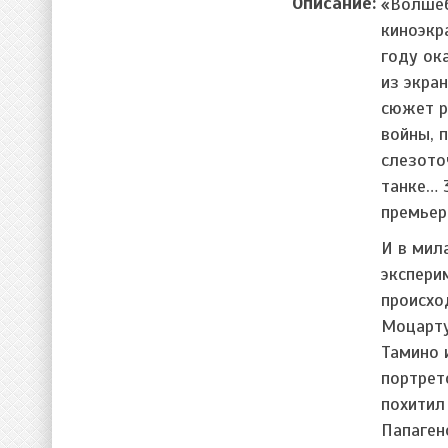
Описание:
«Волшеб
киноэкр
году ок
из экра
сюжет р
войны, 
слезото
танке… 
премьер
И в мил
экспери
происхо
Моцарту
Тамино 
портрет
похитил
Папаген