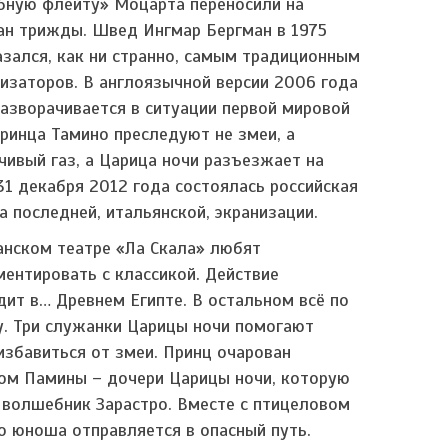
ную флейту» Моцарта переносили на
ан трижды. Швед Ингмар Бергман в 1975
азался, как ни странно, самым традиционным
низаторов. В англоязычной версии 2006 года
азворачивается в ситуации первой мировой
принца Тамино преследуют не змеи, а
чивый газ, а Царица ночи разъезжает на
31 декабря 2012 года состоялась российская
а последней, итальянской, экранизации.
анском театре «Ла Скала» любят
ментировать с классикой. Действие
дит в… Древнем Египте. В остальном всё по
. Три служанки Царицы ночи помогают
избавиться от змеи. Принц очарован
ом Памины – дочери Царицы ночи, которую
 волшебник Зарастро. Вместе с птицеловом
о юноша отправляется в опасный путь.