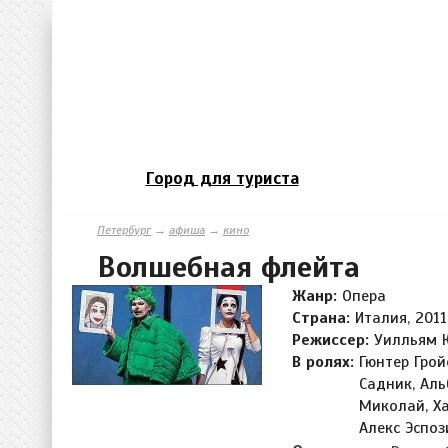
Город для туриста
Петербург
→
афиша
→
кино
Волшебная флейта
Жанр:
Опера
Страна:
Италия, 2011
Режиссер:
Уилльям 
В ролях:
Гюнтер Грой
Садник, Ал
Миколай, Ха
Алекс Эспоз