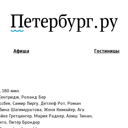
Jump to Navigation
Афиша
Гостиницы
, 180 мин.
Кентридж, Роланд Бер
ссбек, Самир Пиргу, Детлеф Рот, Роман
ьбина Шагимуратова, Женя Кюмайер, Ага
йке Гретцингер, Мария Раднер, Алиш Тинан,
ито, Питер Брондер