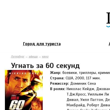
Город для туриста
Петербург
→
афиша
→
кино
Угнать за 60 секунд
Жанр:
боевики, триллеры, крим
Страна:
США, 2000, 117 мин.
Режиссер:
Доминик Сена
В ролях:
Николас Кейдж, Джован
Т.Дж.Кросс, Уилльям Ли
Дювал, Уилл Паттон, Д
МакБрайд, Роберт Дюва