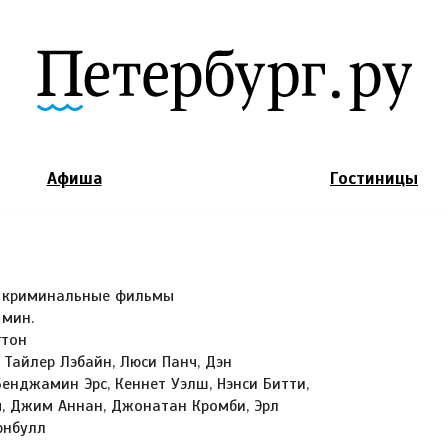
Jump to Navigation
Афиша
Гостиницы
, криминальные фильмы
 мин.
гтон
 Тайлер Лэбайн, Люси Панч, Дэн
енджамин Эрс, Кеннет Уэлш, Нэнси Битти,
ч, Джим Аннан, Джонатан Кромби, Эрл
рнбулл