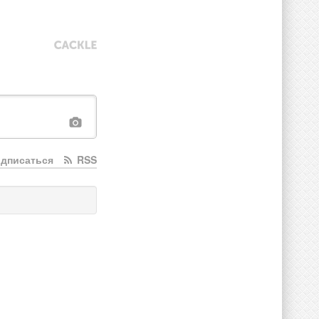
дписаться
RSS