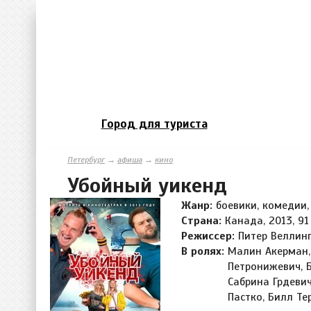
Город для туриста
Петербург
→
афиша
→
кино
Убойный уикенд
Жанр:
боевики, комедии
Страна:
Канада, 2013, 91
Режиссер:
Питер Веллин
В ролях:
Малин Акерман,
Петронижевич, Б
Сабрина Грдеви
Пастко, Билл Те