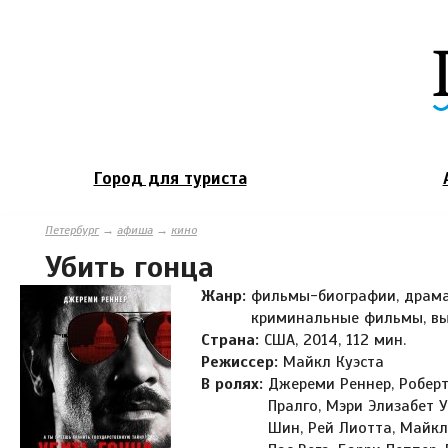
Город для туриста
Петербург
→
афиша
→
кино
Убить гонца
Жанр:
фильмы-биографии, драма
криминальные фильмы, вы
Страна:
США, 2014, 112 мин.
Режиссер:
Майкл Куэста
В ролях:
Джереми Реннер, Роберт
Пралго, Мэри Элизабет 
Шин, Рей Лиотта, Майкл