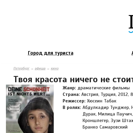
Город для туриста
Петербург
→
афиша
→
кино
Твоя красота ничего не стои
Жанр:
драматические фильмы
Страна:
Австрия, Турция, 2012, 
Режиссер:
Хюсеин Табак
В ролях:
Абдулкадир Тунджер, 
Дурак, Милица Паучич
Кроншлегер, Зузи Штах
Бранко Самаровский