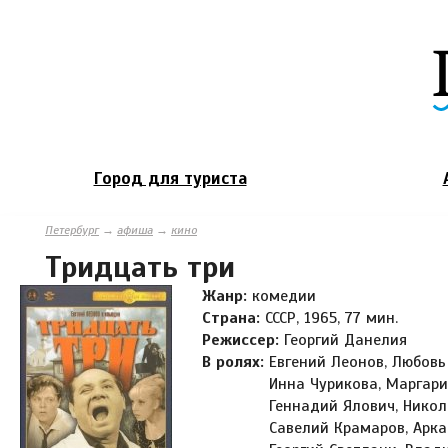
Город для туриста
Петербург
→
афиша
→
кино
Тридцать три
Жанр:
комедии
Страна:
СССР, 1965, 77 мин.
Режиссер:
Георгий Данелия
В ролях:
Евгений Леонов, Любовь
Инна Чурикова, Маргари
Геннадий Ялович, Никол
Савелий Крамаров, Арка