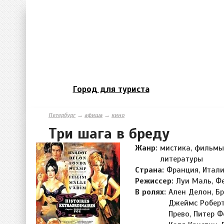
Город для туриста
Петербург
→
афиша
→
кино
Три шага в бреду
Жанр:
мистика, фильмы
литературы
Страна:
Франция, Италия
Режиссер:
Луи Маль, Ф
В ролях:
Ален Делон, Б
Джеймс Роберт
Прево, Питер Ф