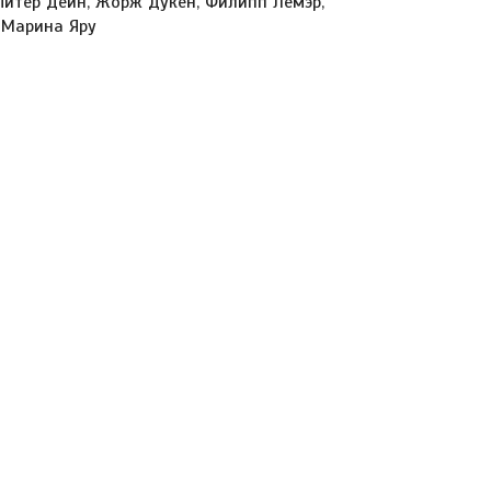
 Питер Дейн, Жорж Дукен, Филипп Лемэр,
 Марина Яру