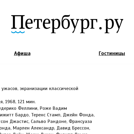
Jump to Navigation
Афиша
Гостиницы
 ужасов, экранизации классической
, 1968, 121 мин.
едерико Феллини, Роже Вадим
рижитт Бардо, Теренс Стамп, Джейн Фонда,
сон Джастис, Сальво Рандоне, Франсуаза
онда, Марлен Александр, Давид Брессон,