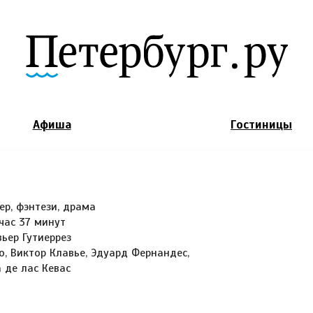
Jump to Navigation
Афиша
Гостиницы
ер, фэнтези, драма
 час 37 минут
ьер Гутиеррез
, Виктор Клавье, Эдуард Фернандес,
а де лас Кевас