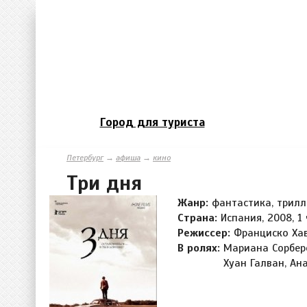
Город для туриста
Петербург
→
афиша
→
кино
Три дня
Жанр:
фантастика, трилл
Страна:
Испания, 2008, 1
Режиссер:
Франциско Хав
В ролях:
Мариана Сорберо
Хуан Галван, Ан