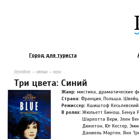
Город для туриста
Петербург
→
афиша
→
кино
Три цвета: Синий
Жанр:
мистика, драматические 
Страна:
Франция, Польша, Швейца
Режиссер:
Кшиштоф Кесьлевский
В ролях:
Жюльетт Бинош, Бенуа Р
Шарлотта Вери, Элен Ве
Дюнетон, Юг Кестер, Эм
Даниель Мартен, Янн Тре