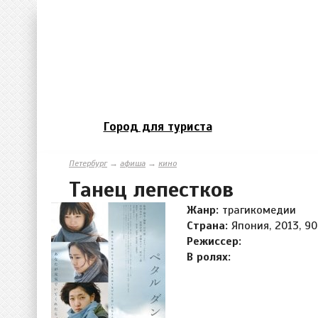
Город для туриста
Петербург
→
афиша
→
кино
Танец лепестков
Жанр:
трагикомедии
Страна:
Япония, 2013, 90
Режиссер:
В ролях: