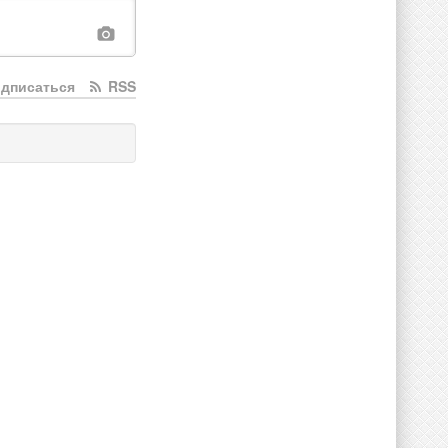
дписаться
RSS