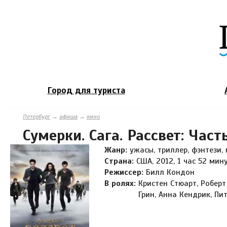
Город для туриста
Петербург
→
афиша
→
кино
Сумерки. Сага. Рассвет: Част
Жанр:
ужасы, триллер, фэнтези
Страна:
США, 2012, 1 час 52 мин
Режиссер:
Билл Кондон
В ролях:
Кристен Стюарт, Роберт
Грин, Анна Кендрик, П