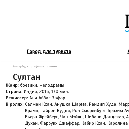
Город для туриста
Петербург
→
афиша
→
кино
Султан
Жанр:
боевики, мелодрамы
Страна:
Индия, 2016, 170 мин.
Режиссер:
Али Аббас Зафар
В ролях:
Салман Кхан, Анушка Шарма, Рандип Худа, Мар
Крамп, Тайрон Вудли, Рон Сморенбург, Брахим Ач
Бьерн Фрейберг, Чан Мэйян, Шибани Дандекар, 
Духан, Фаррукх Джаффар, Кабир Кхан, Каролина 