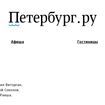
Jump to Navigation
Афиша
Гостиницы
ил Виторган,
ей Соколов,
 Ракша,