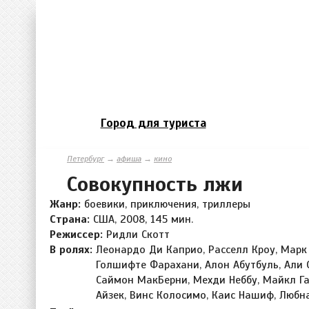
Город для туриста
Петербург
→
афиша
→
кино
Совокупность лжи
Жанр:
боевики, приключения, триллеры
Страна:
США, 2008, 145 мин.
Режиссер:
Ридли Скотт
В ролях:
Леонардо Ди Каприо, Расселл Кроу, Марк 
Голшифте Фарахани, Алон Абутбуль, Али 
Саймон МакБерни, Мехди Неббу, Майкл Га
Айзек, Винс Колосимо, Каис Нашиф, Любн