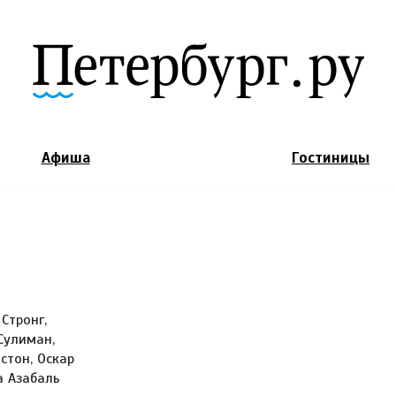
Jump to Navigation
Афиша
Гостиницы
Стронг,
Сулиман,
стон, Оскар
а Азабаль