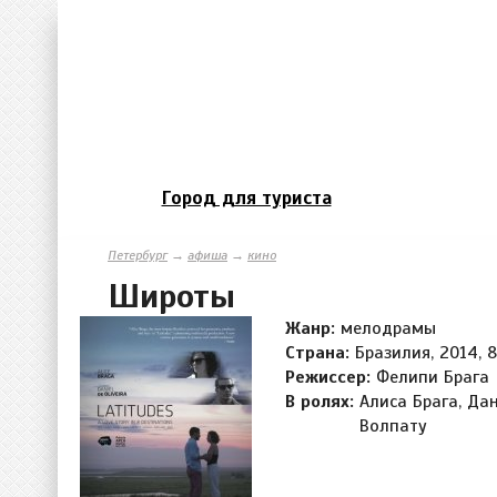
Город для туриста
Петербург
→
афиша
→
кино
Широты
Жанр:
мелодрамы
Страна:
Бразилия, 2014, 8
Режиссер:
Фелипи Брага
В ролях:
Алиса Брага, Да
Волпату