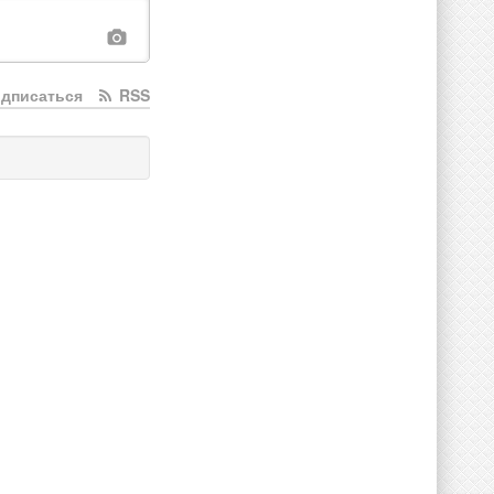
дписаться
RSS