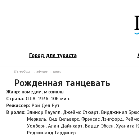
Город для туриста
Петербург
→
афиша
→
кино
Рожденная танцевать
Жанр:
комедии, мюзиклы
Страна:
США, 1936, 106 мин.
Режиссер:
Рой Дел Рут
В ролях:
Элинор Пауэлл, Джеймс Стюарт, Вирджиния Брюс
Меркель, Сид Сильверс, Фрэнсис Лэнгфорд, Рейм
Уолберн, Алан Дайнхарт, Бадди Эбсен, Хуанита К
Реджиналд Гардинер