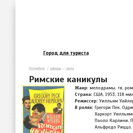
Город для туриста
Петербург
→
афиша
→
кино
Римские каникулы
Жанр:
мелодрамы, тв, ро
Страна:
США, 1953, 118 мин
Режиссер:
Уилльям Уайле
В ролях:
Грегори Пек, Одри
Харкорт Уилльямс
Паоло Карлини, 
Альфредо Риццо, 