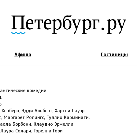
Jump to Navigation
Афиша
Гостиницы
мантические комедии
.
р
 Хепберн, Эдди Альберт, Хартли Пауэр,
, Маргарет Ролингс, Туллио Карминати,
Паола Борбони, Клаудио Эрмелли,
Лаура Солари, Горелла Гори