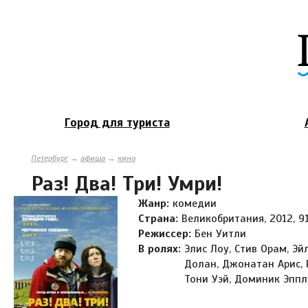
Город для туриста
Петербург
→
афиша
→
кино
Раз! Два! Три! Умри!
Жанр:
комедии
Страна:
Великобритания, 2012, 9
Режиссер:
Бен Уитли
В ролях:
Элис Лоу, Стив Орам, Эй
Долан, Джонатан Арис, 
Тони Уэй, Доминик Эпп