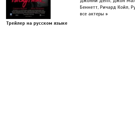
Джонни Депп, Джон Мал
Беннетт, Ричард Койл, Р
все актеры »
Трейлер на русском языке