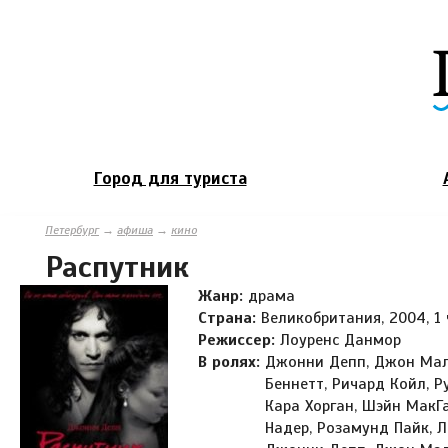
Город для туриста
Петербург
→
афиша
→
кино
Распутник
Жанр:
драма
Страна:
Великобритания, 2004, 1
Режиссер:
Лоуренс Данмор
В ролях:
Джонни Депп, Джон Мал
Беннетт, Ричард Койл, Р
Кара Хорган, Шэйн МакГ
Надер, Розамунд Пайк, 