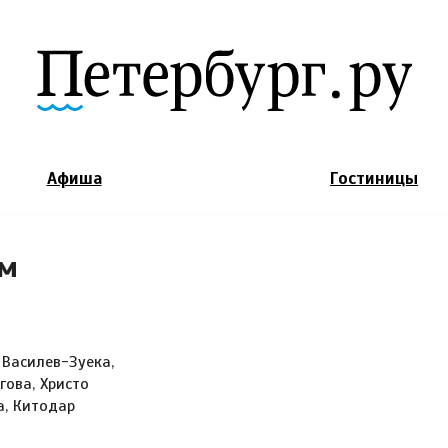
Jump to Navigation
Афиша
Гостиницы
им
 Василев-Зуека,
гова, Христо
а, Китодар