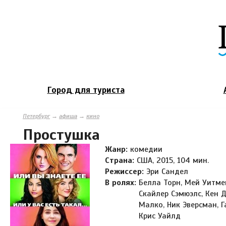
Город для туриста
Петербург
→
афиша
→
кино
Простушка
Жанр:
комедии
Страна:
США, 2015, 104 мин.
Режиссер:
Эри Сандел
В ролях:
Белла Торн, Мей Уитме
Скайлер Сэмюэлс, Кен Д
Малко, Ник Эверсман, 
Крис Уайлд