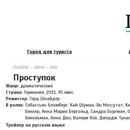
Город для туриста
Петербург
→
афиша
→
кино
Проступок
Жанр:
драматические
Страна:
Германия, 2015, 95 мин.
Режиссер:
Герд Шнайдер
В ролях:
Себастьян Бломберг, Кай Шуман, Ян Мессутат, Х
Беккер, Анна Мария Бергольд, Сандра Боргман, 
Бекельман, Анна Дюэ, Валери Кох, Джордж Туна
Трейлер на русском языке