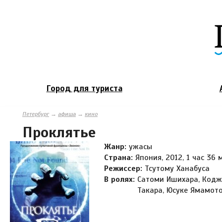
Город для туриста
Петербург
→
афиша
→
кино
Проклятье
Жанр:
ужасы
Страна:
Япония, 2012, 1 час 36 
Режиссер:
Тсутому Ханабуса
В ролях:
Сатоми Ишихара, Коджи
Такара, Юсуке Ямамот