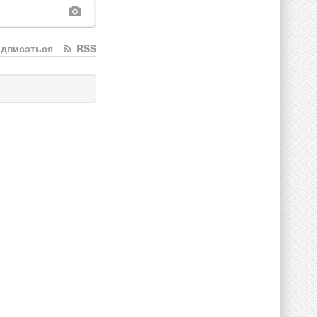
дписаться
RSS