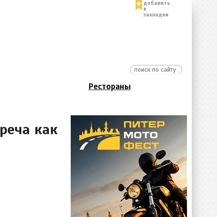
добавить
в
закладки
Рестораны
реча как