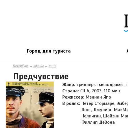
Город для туриста
Петербург
→
афиша
→
кино
Предчувствие
Жанр:
триллеры, мелодрамы, т
Страна:
США, 2007, 110 мин.
Режиссер:
Меннан Япо
В ролях:
Петер Стормаре, Эмбе
Лонг, Джулиан МакМэх
Неллиган, Шайэнн Мак
Филлип ДеВона