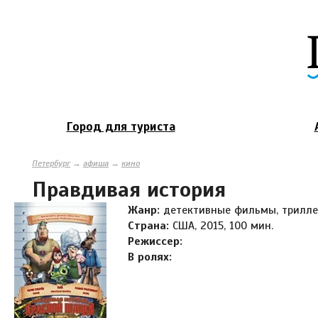
Город для туриста
Петербург
→
афиша
→
кино
Правдивая история
Жанр:
детективные фильмы, трилл
Страна:
США, 2015, 100 мин.
Режиссер:
В ролях: