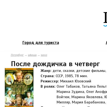
Город для туриста
Петербург
→
афиша
→
кино
После дождичка в четверг
Жанр:
дети, сказки, детские фильмы,
Страна:
СССР, 1985, 78 мин.
Режиссер:
Михаил Юзовский
В ролях:
Олег Табаков, Татьяна Пель
Марина Зудина, Олег Анофри
Войтюк, Марина Яковлева, Ю
Милляр, Мария Барабанова,