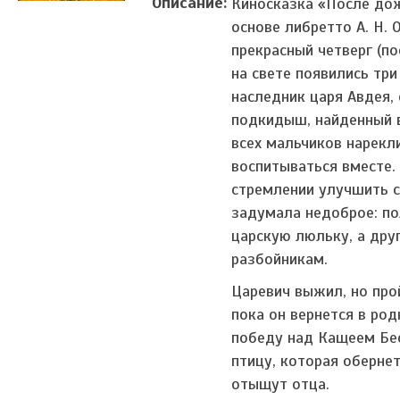
Описание:
Киносказка «После дож
основе либретто А. Н. 
прекрасный четверг (п
на свете появились тр
наследник царя Авдея,
подкидыш, найденный в
всех мальчиков нарекл
воспитываться вместе.
стремлении улучшить с
задумала недоброе: п
царскую люльку, а дру
разбойникам.
Царевич выжил, но про
пока он вернется в ро
победу над Кащеем Бе
птицу, которая обернет
отыщут отца.