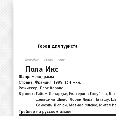
Город для туриста
Петербург
→
афиша
→
кино
Пола Икс
Жанр:
мелодрамы
Страна:
Франция, 1999, 134 мин.
Режиссер:
Леос Каракс
В ролях:
Гийом Депардье, Екатерина Голубева, Кат
Дельфина Шюйо, Лоран Люка, Паташу, Ша
Самюэль Дюпюи, Матиас Млекю, Мигел Й
Трейлер на русском языке