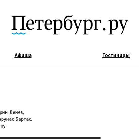
Jump to Navigation
Афиша
Гостиницы
рин Денев,
рунас Бартас,
еку