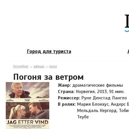
Город для туриста
Петербург
→
афиша
→
кино
Погоня за ветром
Жанр:
драматические фильмы
Страна:
Норвегия, 2013, 91 мин.
Режиссер:
Руне Денстад Лангло
В ролях:
Мария Блокхус, Андерс 
Мельдаль Нергорд, Тоби
Теубе