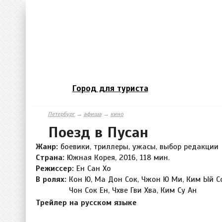
Город для туриста
Петербург
→
афиша
→
кино
Поезд в Пусан
Жанр:
боевики, триллеры, ужасы, выбор редакции
Страна:
Южная Корея, 2016, 118 мин.
Режиссер:
Ен Сан Хо
В ролях:
Кон Ю, Ма Дон Сок, Чжон Ю Ми, Ким Ый Со
Чон Сок Ен, Чхве Гви Хва, Ким Су Ан
Трейлер на русском языке