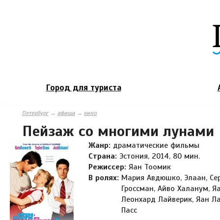
Город для туриста
Петербург
→
афиша
→
кино
Пейзаж со многими лунами
Жанр:
драматические фильмы
Страна:
Эстония, 2014, 80 мин.
Режиссер:
Яан Тоомик
В ролях:
Мария Авдюшко, Элаан, Се
Гроссман, Айво Халанум, Я
Леонхард Лайверик, Яан Л
Пасс