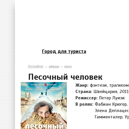
Город для туриста
Петербург
→
афиша
→
кино
Песочный человек
Жанр:
фэнтези, трагико
Страна:
Швейцария, 2011
Режиссер:
Петер Луизи
В ролях:
Фабиан Крюгер,
Элена Деплацес,
Гамменталер, Ур