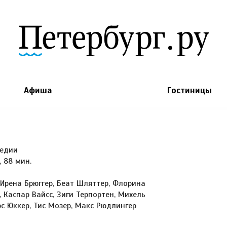
Jump to Navigation
Афиша
Гостиницы
медии
, 88 мин.
 Ирена Брюггер, Беат Шляттер, Флорина
 Каспар Вайсс, Зиги Терпортен, Михель
с Юккер, Тис Мозер, Макс Рюдлингер