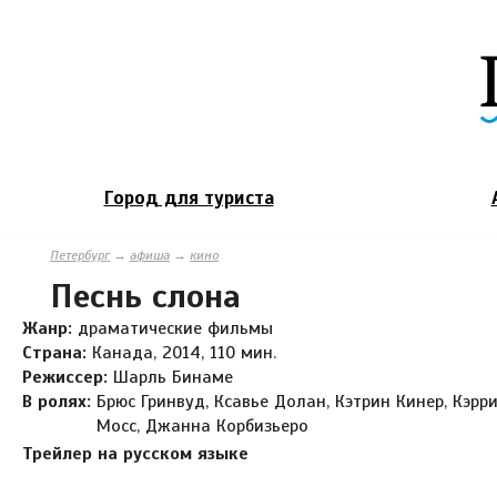
Город для туриста
Петербург
→
афиша
→
кино
Песнь слона
Жанр:
драматические фильмы
Страна:
Канада, 2014, 110 мин.
Режиссер:
Шарль Бинаме
В ролях:
Брюс Гринвуд, Ксавье Долан, Кэтрин Кинер, Кэрр
Мосс, Джанна Корбизьеро
Трейлер на русском языке