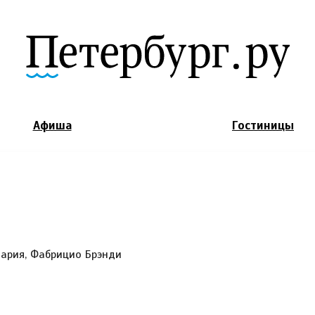
Jump to Navigation
Афиша
Гостиницы
н
ария, Фабрицио Брэнди