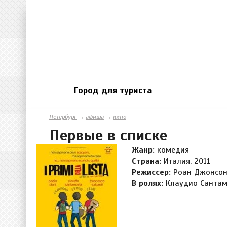
Город для туриста
Петербург
→
афиша
→
кино
Первые в списке
Жанр:
комедия
Страна:
Италия, 2011
Режиссер:
Роан Джонсо
В ролях:
Клаудио Сантам