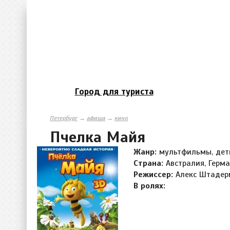
Город для туриста
Петербург
→
афиша
→
кино
Пчелка Майя
Жанр:
мультфильмы, дет
Страна:
Австралия, Герма
Режиссер:
Алекс Штадер
В ролях: