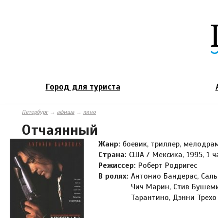
Город для туриста
Петербург
→
афиша
→
кино
Отчаянный
Жанр:
боевик, триллер, мелодра
Страна:
США / Мексика, 1995, 1 
Режиссер:
Роберт Родригес
В ролях:
Антонио Бандерас, Сал
Чич Марин, Стив Бушеми
Тарантино, Дэнни Трехо