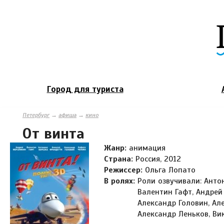
Город для туриста
Петербург
→
афиша
→
кино
От винта
Жанр:
анимация
Страна:
Россия, 2012
Режиссер:
Ольга Лопато
В ролях:
Роли озвучивали: Анто
Валентин Гафт, Андрей
Александр Головин, Ал
Александр Леньков, Ви