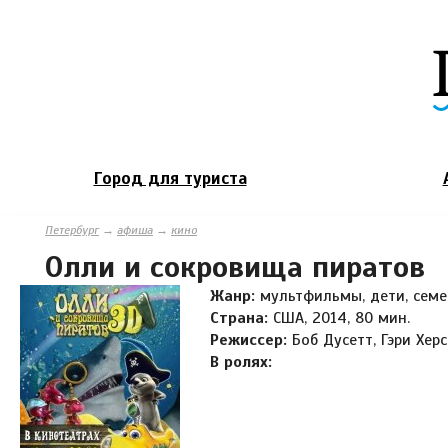
Город для туриста
Петербург
→
афиша
→
кино
Олли и сокровища пиратов
Жанр:
мультфильмы, дети, сем
Страна:
США, 2014, 80 мин.
Режиссер:
Боб Дусетт, Гэри Херс
В ролях: