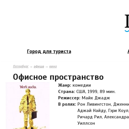
Город для туриста
Петербург
→
афиша
→
кино
Офисное пространство
Жанр:
комедии
Страна:
США, 1999, 89 мин.
Режиссер:
Майк Джадж
В ролях:
Рон Ливингстон, Дженни
Аджай Найду, Гэри Коул,
Ричард Рил, Александра
Уиллсон