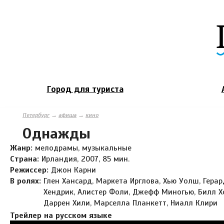
Город для туриста
Петербург
→
афиша
→
кино
Однажды
Жанр:
мелодрамы, музыкальные
Страна:
Ирландия, 2007, 85 мин.
Режиссер:
Джон Карни
В ролях:
Глен Хансард, Маркета Ирглова, Хью Уолш, Герар
Хендрик, Алистер Фоли, Джефф Миногью, Билл Х
Даррен Хили, Марселла Планкетт, Ниалл Клири
Трейлер на русском языке